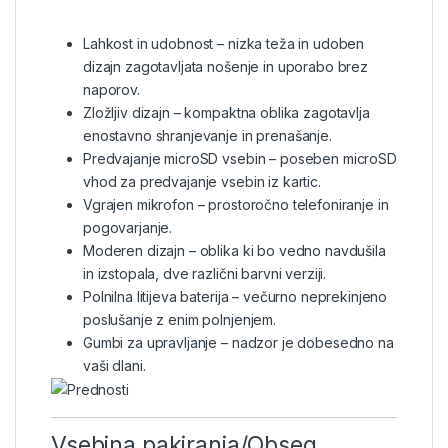
Lahkost in udobnost – nizka teža in udoben
dizajn zagotavljata nošenje in uporabo brez
naporov.
Zložljiv dizajn – kompaktna oblika zagotavlja
enostavno shranjevanje in prenašanje.
Predvajanje microSD vsebin – poseben microSD
vhod za predvajanje vsebin iz kartic.
Vgrajen mikrofon – prostoročno telefoniranje in
pogovarjanje.
Moderen dizajn – oblika ki bo vedno navdušila
in izstopala, dve različni barvni verziji.
Polnilna litijeva baterija – večurno neprekinjeno
poslušanje z enim polnjenjem.
Gumbi za upravljanje – nadzor je dobesedno na
vaši dlani.
Vsebina pakiranja/Obseg