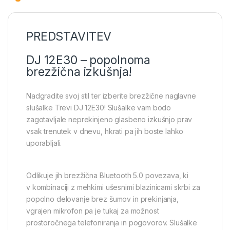
PREDSTAVITEV
DJ 12E30 – popolnoma
brezžična izkušnja!
Nadgradite svoj stil ter izberite brezžične naglavne
slušalke Trevi DJ 12E30! Slušalke vam bodo
zagotavljale neprekinjeno glasbeno izkušnjo prav
vsak trenutek v dnevu, hkrati pa jih boste lahko
uporabljali.
Odlikuje jih brezžična Bluetooth 5.0 povezava, ki
v kombinaciji z mehkimi ušesnimi blazinicami skrbi za
popolno delovanje brez šumov in prekinjanja,
vgrajen mikrofon pa je tukaj za možnost
prostoročnega telefoniranja in pogovorov. Slušalke