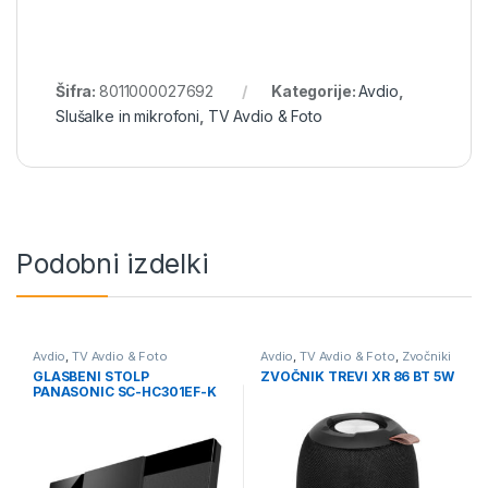
Šifra:
8011000027692
Kategorije:
Avdio
,
Slušalke in mikrofoni
,
TV Avdio & Foto
Podobni izdelki
Avdio
,
TV Avdio & Foto
Avdio
,
TV Avdio & Foto
,
Zvočniki
GLASBENI STOLP
ZVOČNIK TREVI XR 86 BT 5W
PANASONIC SC-HC301EF-K