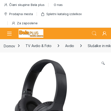
Skip to navigation
Skip to content
Člani skupine Bela plus
O nas
Prodajna mesta
Spletni katalog izdelkov
Za zaposlene
Domov
TV Avdio & Foto
Avdio
Slušalke in mi
🔍