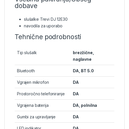
dobave
slušalke Trevi DJ 12E30
navodila za uporabo
Tehnične podrobnosti
Tip slušalk
brezžične,
naglavne
Bluetooth
DA, BT 5.0
Vgrajen mikrofon
DA
Prostoročno telefoniranje
DA
Vgrajena baterija
DA, polnilna
Gumbi za upravljanje
DA
LED indikator
DA