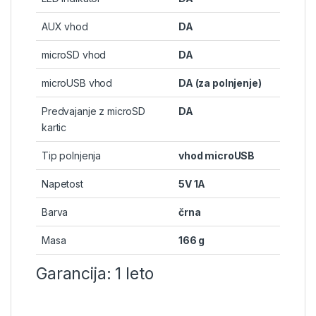
AUX vhod
DA
microSD vhod
DA
microUSB vhod
DA (za polnjenje)
Predvajanje z microSD
DA
kartic
Tip polnjenja
vhod microUSB
Napetost
5V 1A
Barva
črna
Masa
166 g
Garancija: 1 leto