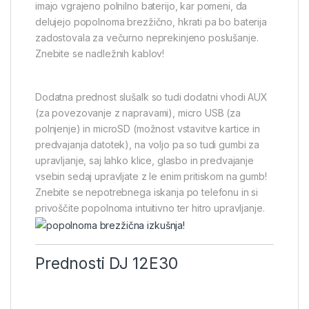
imajo vgrajeno polnilno baterijo, kar pomeni, da
delujejo popolnoma brezžično, hkrati pa bo baterija
zadostovala za večurno neprekinjeno poslušanje.
Znebite se nadležnih kablov!
Dodatna prednost slušalk so tudi dodatni vhodi AUX
(za povezovanje z napravami), micro USB (za
polnjenje) in microSD (možnost vstavitve kartice in
predvajanja datotek), na voljo pa so tudi gumbi za
upravljanje, saj lahko klice, glasbo in predvajanje
vsebin sedaj upravljate z le enim pritiskom na gumb!
Znebite se nepotrebnega iskanja po telefonu in si
privoščite popolnoma intuitivno ter hitro upravljanje.
Prednosti DJ 12E30