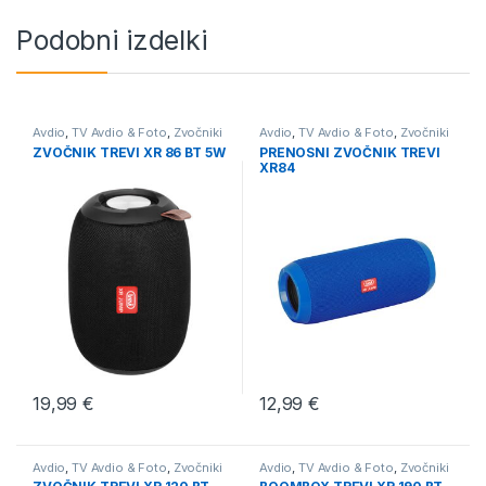
Podobni izdelki
Avdio
,
TV Avdio & Foto
,
Zvočniki
Avdio
,
TV Avdio & Foto
,
Zvočniki
ZVOČNIK TREVI XR 86 BT 5W
PRENOSNI ZVOČNIK TREVI
XR84
19,99
€
12,99
€
Avdio
,
TV Avdio & Foto
,
Zvočniki
Avdio
,
TV Avdio & Foto
,
Zvočniki