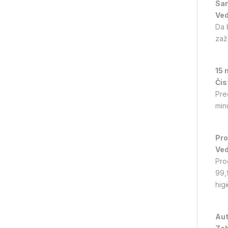
Sam
Ved
Da 
zaž
15 
Čis
Pred
min
Pro
Ved
Pro
99,
hig
Au