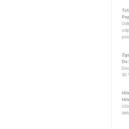
Tot
Pop
Odl
odp
pos
Zgo
Do 
Dod
30 
Hitr
Hit
Uči
delu