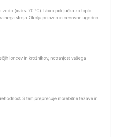
 vodo (maks. 70 °C). Izbira priključka za toplo
alnega stroja. Okolju prijazna in cenovno ugodna
ečjih loncev in krožnikov, notranjost vašega
 prehodnost. S tem preprečuje morebitne težave in