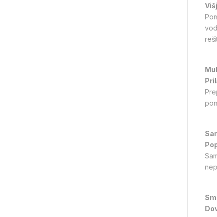
Viš
Pom
vod
reš
Mul
Pri
Pre
pom
Sam
Pop
Sam
nep
Sma
Dov