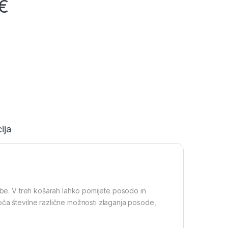
€
ija
rebe. V treh košarah lahko pomijete posodo in
oča številne različne možnosti zlaganja posode,