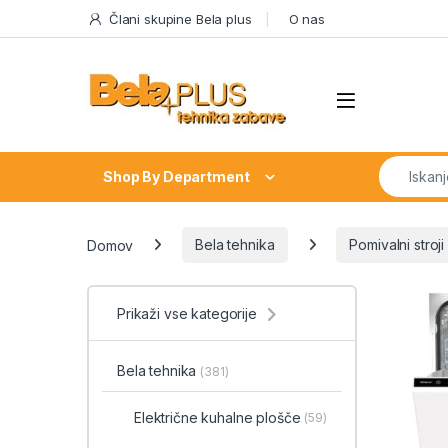
Skip to navigation
Skip to content
Člani skupine Bela plus
O nas
Search fo
Shop By Department
Domov
Bela tehnika
Pomivalni stroji
Prikaži vse kategorije
Bela tehnika
(381)
Električne kuhalne plošče
(59)