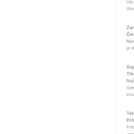
Upr
Vse
Zam
Čis
Nas
je 
Sup
Tih
Naj
Izj
ino
Tel
Pri
Pril
vse