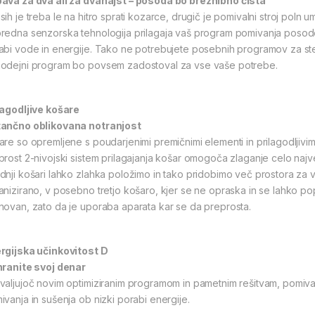
ava za dva ali za dvanajst – posoda bo brezhibno čista
sih je treba le na hitro sprati kozarce, drugič je pomivalni stroj pol
redna senzorska tehnologija prilagaja vaš program pomivanja posode
abi vode in energije. Tako ne potrebujete posebnih programov za ste
odejni program bo povsem zadostoval za vse vaše potrebe.
lagodljive košare
ančno oblikovana notranjost
are so opremljene s poudarjenimi premičnimi elementi in prilagodlji
prost 2-nivojski sistem prilagajanja košar omogoča zlaganje celo najv
dnji košari lahko zlahka položimo in tako pridobimo več prostora za 
anizirano, v posebno tretjo košaro, kjer se ne opraska in se lahko po
novan, zato da je uporaba aparata kar se da preprosta.
rgijska učinkovitost D
hranite svoj denar
valjujoč novim optimiziranim programom in pametnim rešitvam, pomivaln
ivanja in sušenja ob nizki porabi energije.