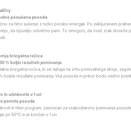
alDry
olno posušena posoda
ično za hitro sušenje z nizko porabo energije. Po zaključenem pralnem
rejo, da izpustijo odvečno paro. To omogoči, da svež zrak doseže po
uši.
rnja brizgalna ročica
30 % boljši rezultati pomivanja
atna brizgalna ročica, ki se nahaja na vrhu pomivalnega stroja, zagotov
% boljše rezultate pomivanja. Vsa posoda in pribor bodo vedno pomit
o in učinkovito v 1 uri
ro pomita posoda
nkovit in hiter program, zasnovan za vsakodnevno pomivanje posode 
je pri 65°C in je končan v 1 uri.