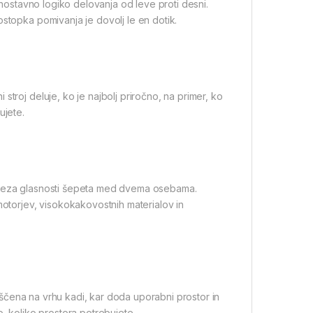
 enostavno logiko delovanja od leve proti desni.
ostopka pomivanja je dovolj le en dotik.
troj deluje, ko je najbolj priročno, na primer, ko
ujete.
i ustreza glasnosti šepeta med dvema osebama.
motorjev, visokokakovostnih materialov in
ameščena na vrhu kadi, kar doda uporabni prostor in
o, koliko prostora potrebujete.