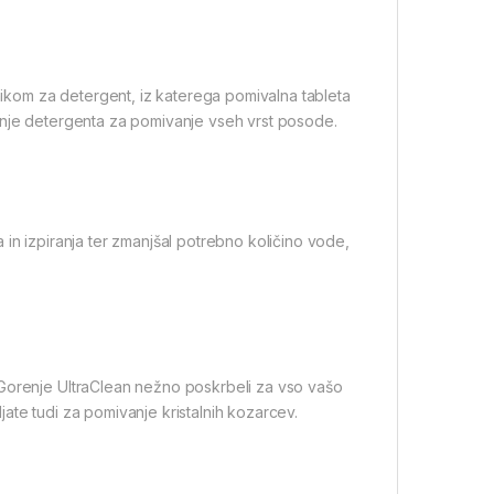
rnikom za detergent, iz katerega pomivalna tableta
anje detergenta za pomivanje vseh vrst posode.
in izpiranja ter zmanjšal potrebno količino vode,
 Gorenje UltraClean nežno poskrbeli za vso vašo
ate tudi za pomivanje kristalnih kozarcev.