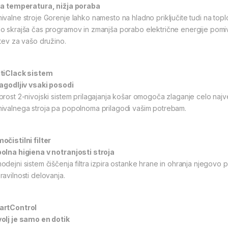
ja temperatura, nižja poraba
ivalne stroje Gorenje lahko namesto na hladno priključite tudi na toplo
o skrajša čas programov in zmanjša porabo električne energije pomiv
itev za vašo družino.
tiClack sistem
lagodljiv vsaki posodi
prost 2-nivojski sistem prilagajanja košar omogoča zlaganje celo najv
ivalnega stroja pa popolnoma prilagodi vašim potrebam.
očistilni filter
olna higiena v notranjosti stroja
odejni sistem čiščenja filtra izpira ostanke hrane in ohranja njegovo
ravilnosti delovanja.
rtControl
olj je samo en dotik