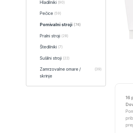
Hladilniki
(90)
Pečice
(59)
Pomivalni stroji
(74)
Pralni stroji
(28)
Štedilniki
(7)
Sušilni stroji
(22)
Zamrzovalne omare /
(39)
skrinje
16 
Dov
Pom
pri
pre