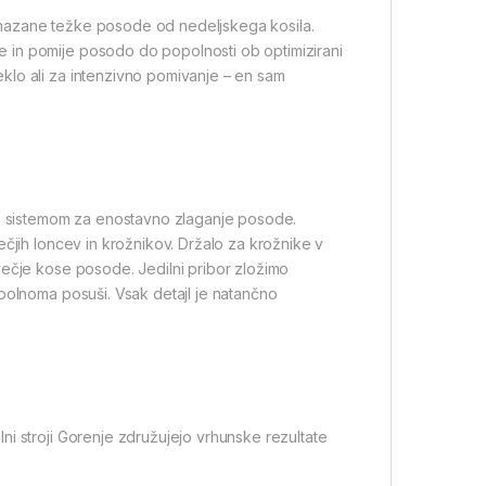
n umazane težke posode od nedeljskega kosila.
 in pomije posodo do popolnosti ob optimizirani
klo ali za intenzivno pomivanje – en sam
vim sistemom za enostavno zlaganje posode.
ečjih loncev in krožnikov. Držalo za krožnike v
večje kose posode. Jedilni pribor zložimo
polnoma posuši. Vsak detajl je natančno
i stroji Gorenje združujejo vrhunske rezultate