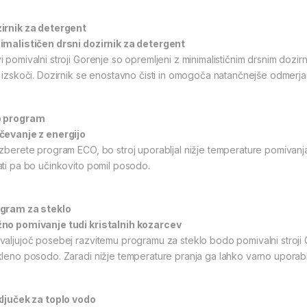
irnik za detergent
imalističen drsni dozirnik za detergent
i pomivalni stroji Gorenje so opremljeni z minimalističnim drsnim dozi
o izskoči. Dozirnik se enostavno čisti in omogoča natančnejše odmerj
 program
čevanje z energijo
izberete program ECO, bo stroj uporabljal nižje temperature pomivanja 
ati pa bo učinkovito pomil posodo.
gram za steklo
no pomivanje tudi kristalnih kozarcev
valjujoč posebej razvitemu programu za steklo bodo pomivalni stroji
kleno posodo. Zaradi nižje temperature pranja ga lahko varno uporablj
ključek za toplo vodo