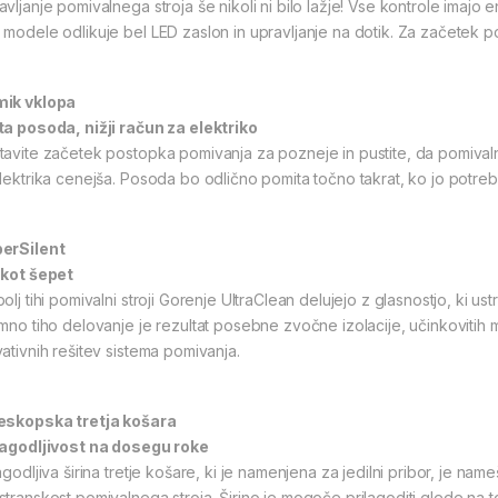
avljanje pomivalnega stroja še nikoli ni bilo lažje! Vse kontrole imajo
 modele odlikuje bel LED zaslon in upravljanje na dotik. Za začetek p
ik vklopa
ta posoda, nižji račun za elektriko
tavite začetek postopka pomivanja za pozneje in pustite, da pomivalni s
elektrika cenejša. Posoda bo odlično pomita točno takrat, ko jo potreb
erSilent
 kot šepet
bolj tihi pomivalni stroji Gorenje UltraClean delujejo z glasnostjo, k
emno tiho delovanje je rezultat posebne zvočne izolacije, učinkovitih 
vativnih rešitev sistema pomivanja.
eskopska tretja košara
lagodljivost na dosegu roke
agodljiva širina tretje košare, ki je namenjena za jedilni pribor, je n
stranskost pomivalnega stroja. Širino je mogoče prilagoditi glede na t