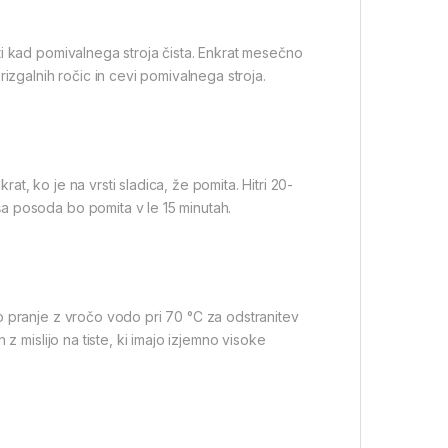
ti kad pomivalnega stroja čista. Enkrat mesečno
izgalnih ročic in cevi pomivalnega stroja.
rat, ko je na vrsti sladica, že pomita. Hitri 20-
a posoda bo pomita v le 15 minutah.
o pranje z vročo vodo pri 70 °C za odstranitev
z mislijo na tiste, ki imajo izjemno visoke