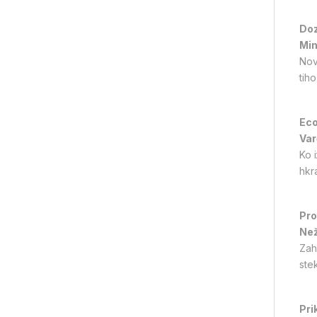
Doz
Min
Nov
tih
Eco
Var
Ko 
hkr
Pro
Než
Zah
ste
Pri