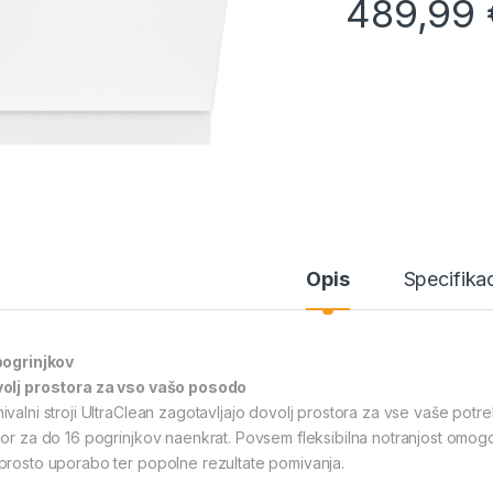
489,99
Opis
Specifikac
pogrinjkov
olj prostora za vso vašo posodo
ivalni stroji UltraClean zagotavljajo dovolj prostora za vse vaše pot
bor za do 16 pogrinjkov naenkrat. Povsem fleksibilna notranjost omog
prosto uporabo ter popolne rezultate pomivanja.