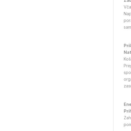
Zab
Vča
Nap
por
sam
Pri
Nat
Koš
Pre
spo
org
zas
Ene
Pri
Zah
pom