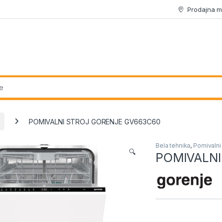
Prodajna m
r:
POMIVALNI STROJ GORENJE GV663C60
Bela tehnika
,
Pomivalni 
🔍
POMIVALNI