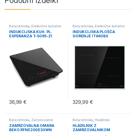
Podobni izdelki
Bela tehnika
,
Električne kuhalne
Bela tehnika
,
Električne kuhalne
plošče
plošče
INDUKCIJSKA KUH. PL.
INDUKCIJSKA PLOŠČA
ESPERANZA T-5095-21
GORENJE IT640BX
36,99
€
329,99
€
Bela tehnika
,
Zamrzovalne
Bela tehnika
,
Hladilniki
omare / skrinje
ZAMRZOVALNA OMARA
HLADILNIK Z
BEKO RFNE200E30WN
ZAMRZOVALNIKOM
GORENJE NRK6192ES5F