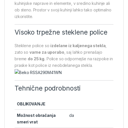
kuhinjske naprave in elemente, v sredino kuhinje ali
ob steno. Prostor v svoji kuhinji lahko tako optimalno
izkoristite.
Visoko trpežne steklene police
Steklene police so
izdelane iz kaljenega stekla
,
zato so
varne za uporabo
, saj lahko prenašajo
breme
do 25 kg.
Police so odpornejše na razpoke in
praske kot police iz neobdelanega stekla.
Tehnične podrobnosti
OBLIKOVANJE
Možnost obračanja
da
smeri vrat