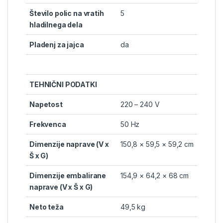
Število polic na vratih
5
hladilnega dela
Pladenj za jajca
da
TEHNIČNI PODATKI
Napetost
220 – 240 V
Frekvenca
50 Hz
Dimenzije naprave (V x
150,8 × 59,5 × 59,2 cm
Š x G)
Dimenzije embalirane
154,9 × 64,2 × 68 cm
naprave (V x Š x G)
Neto teža
49,5 kg