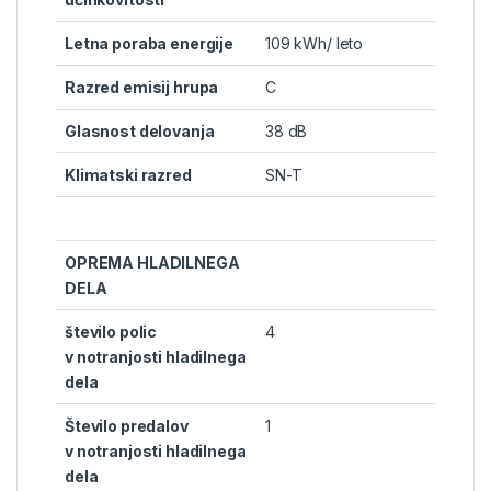
Letna poraba energije
109 kWh/ leto
Razred emisij hrupa
C
Glasnost delovanja
38 dB
Klimatski razred
SN-T
OPREMA HLADILNEGA
DELA
število polic
4
v notranjosti hladilnega
dela
Število predalov
1
v notranjosti hladilnega
dela